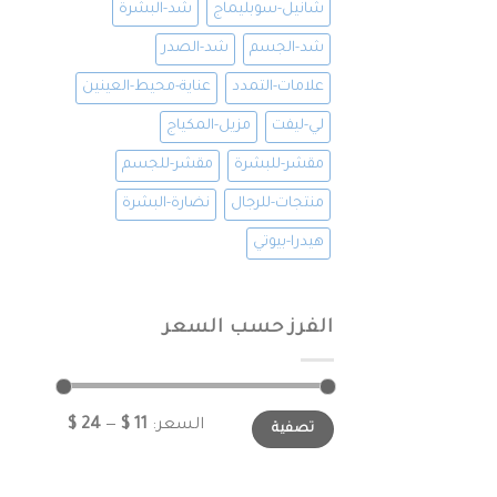
شانيل-سوبليماج
شد-البشرة
شد-الجسم
شد-الصدر
علامات-التمدد
عناية-محيط-العينين
لي-ليفت
مزيل-المكياج
مقشر-للبشرة
مقشر-للجسم
منتجات-للرجال
نضارة-البشرة
هيدرا-بيوتي
الفرز حسب السعر
السعر:
11 $
—
24 $
تصفية