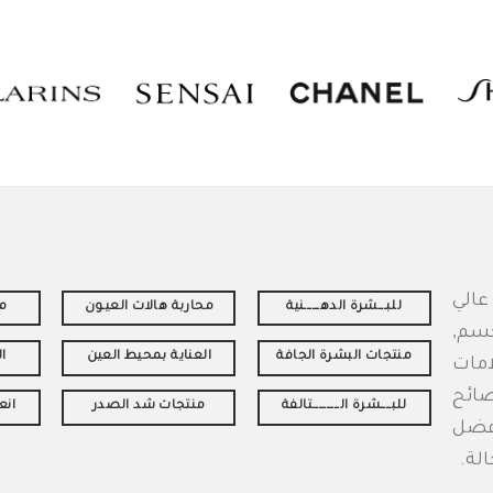
الي
للبـــشرة الدهــــــنية
محاربة هالات العيـون
من
جسم,
منتجات البشرة الجافة
العناية بمحيط العين
ا
امات
صائح
للبــــشرة الــــــــــتالفة
منتجات شد الصدر
انع
افضل
لة.