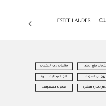
تجات بقع الجلد
منتجات حـب الــشـباب
لرؤوس السوداء
لتجـــاعيد البشــــــــرة
دام نضارة البشرة
محاربة السيلوليت