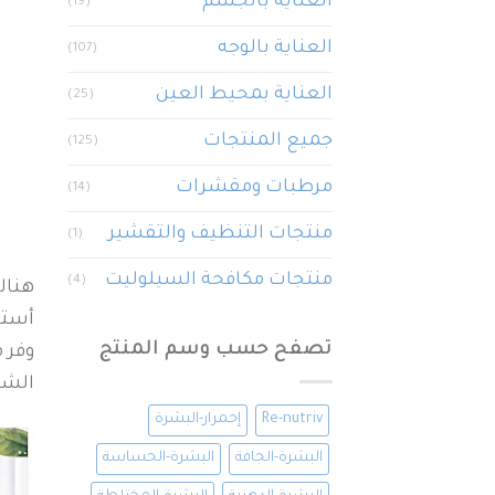
العناية بالجسم
(19)
العناية بالوجه
(107)
العناية بمحيط العين
(25)
جميع المنتجات
(125)
مرطبات ومقشرات
(14)
منتجات التنظيف والتقشير
(1)
منتجات مكافحة السيلوليت
(4)
هنال
أستخ
تصفح حسب وسم المنتج
وفر 
الشع
Re-nutriv
إحمرار-البشرة
البشرة-الجافة
البشرة-الحساسة