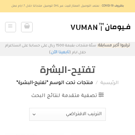
Ski
بظروف COVID-19
: نعتمد التوصيل الممتاز للبيت عبر DHL لتوصيل منتجاتنا خلال 7 ايام عمل
t
conten
ترقبوا أكبر مسابقة:
سلّة منتجات بقيمة 1500 ريال على حسابنا على انستاغرام
(
تابعينا الآن
)
خلال ايام
تفتيح-البشرة
الرئيسية
/
منتجات تحت الوسم “تفتيح-البشرة”
تصفية متقدمة لنتائج البحث