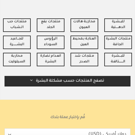
للبـــشرة
محاربة هالات
منتجات بقع
منتجات حـب
الدهــــــنية
العيـون
الجلد
الــشـباب
منتجات البشرة
العناية بمحيط
الرؤوس
لتجـــاعيد
الجافة
العين
السوداء
البشــــــــرة
للبــــشرة
منتجات شد
انعدام نضارة
محاربة
الــــــــــتالفة
الصدر
البشرة
السيلوليت
تصفح المنتجات حسب مشكلة البشرة
قُم بإختيار عملة بلدك