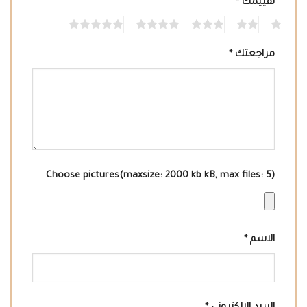
تقييمك
*
5
4
3
2
1
مراجعتك
*
Choose pictures(maxsize: 2000 kb kB, max files: 5)
الاسم
*