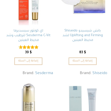
باتش شيسيدو Shiseido
اي كونتور سيسديرما
Uplifting and Firming لشد
Sesderma C-Vit لترطيب وشد
محيط العينين
محيط العينين
39
$
83
$
تم التقييم
4.57
من 5
إضافة إلى السلة
إضافة إلى السلة
Brand:
Sesderma
Brand:
Shiseido