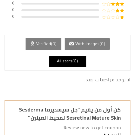
من 5
تم التقييم
0
4
من 5
تم
0
التقييم
تم
0
3
من 5
التقييم
تم
2
التقييم
من
1
5
من
5
Verified(0)
With images(0)
All stars(0)
لا توجد مراجعات بعد.
كن أول من يقيم “جل سيسديرما Sesderma
Sesretinal Mature Skin لمحيط العينين”
Review now to get coupon!