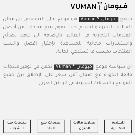
موقع
فيومان ® Vuman
هو موقع عالي التخصص في مجال
العناية بالبشرة والجسم, حيث نقوم ببيع منتجات من أفضل
العلامات التجارية في العالم, بالإضافة الى توفير نصائح
واستشارات مجانية للمساعدة بإختيار افضل وانسب
المنتجات بحسب ما تستدعي الحالة.
ان سياسة موقع
فيومان ® Vuman
تكمن في توفير منتجات
فائقة الجودة مع ضمان أقل سعر على الإطلاق بين جميع
المواقع والمحلات التجارية في الوطن العربي.
للبـــشرة
محاربة هالات
منتجات بقع
منتجات حـب
الدهــــــنية
العيـون
الجلد
الــشـباب