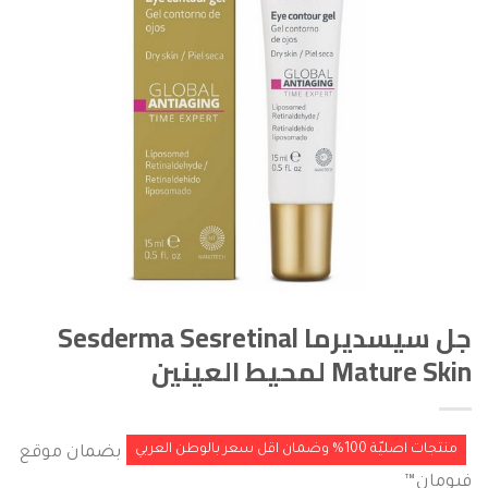
جل سيسديرما Sesderma Sesretinal
Mature Skin لمحيط العينين
منتجات اصليّة 100% وضمان اقل سعر بالوطن العربي
بضمان موقع
فيومان™