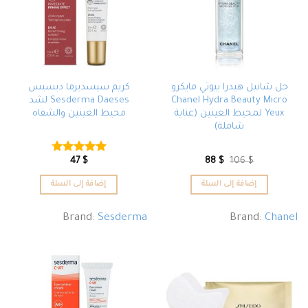
جل شانيل هيدرا بيوتي مايكرو
كريم سيسديرما ديسيس
Chanel Hydra Beauty Micro
Sesderma Daeses لشد
Yeux لمحيط العينين (عناية
محيط العينين والشفاه
شاملة)
47
$
88
$
106
$
تم التقييم
4.67
من 5
إضافة إلى السلة
إضافة إلى السلة
Brand:
Sesderma
Brand:
Chanel