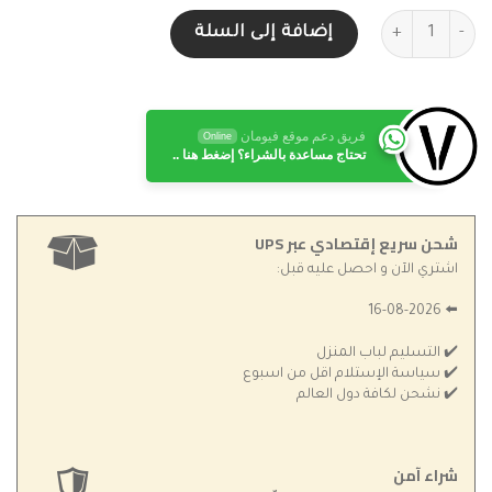
كمية جل سيسديرما Sesderma Sesretinal Mature Skin لمحيط العينين
إضافة إلى السلة
فريق دعم موقع فيومان
Online
تحتاج مساعدة بالشراء؟ إضغط هنا ..
شحن سريع إقتصادي عبر UPS
اشتري الآن و احصل عليه قبل:
⬅️ 16-08-2026
✔️ التسليم لباب المنزل
✔️ سياسة الإستلام اقل من اسبوع
✔️ نشحن لكافة دول العالم
شراء آمن