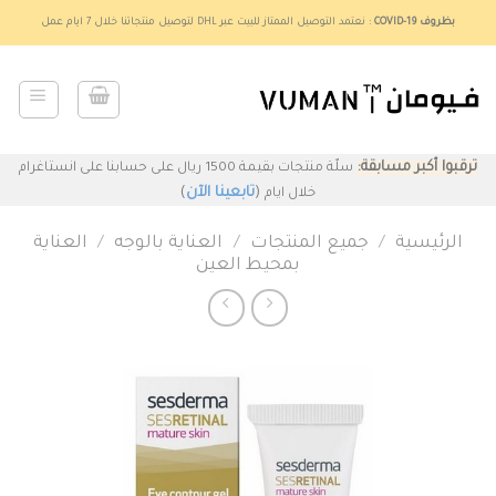
Ski
بظروف COVID-19
: نعتمد التوصيل الممتاز للبيت عبر DHL لتوصيل منتجاتنا خلال 7 ايام عمل
t
conten
ترقبوا أكبر مسابقة:
سلّة منتجات بقيمة 1500 ريال على حسابنا على انستاغرام
(
تابعينا الآن
)
خلال ايام
الرئيسية
/
جميع المنتجات
/
العناية بالوجه
/
العناية
بمحيط العين