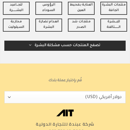
منتجات البشرة
العناية بمحيط
الرؤوس
لتجـــاعيد
الجافة
العين
السوداء
البشــــــــرة
للبــــشرة
منتجات شد
انعدام نضارة
محاربة
الــــــــــتالفة
الصدر
البشرة
السيلوليت
تصفح المنتجات حسب مشكلة البشرة
قُم بإختيار عملة بلدك
شركة عبندة للتجارة الدولية