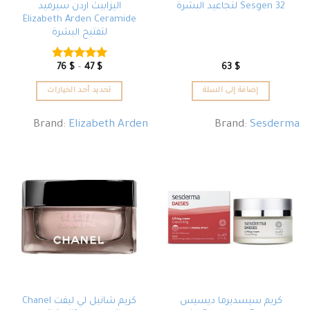
Sesgen 32 لتجاعيد البشرة
اليزابيث اردن سيرميد
Elizabeth Arden Ceramide
لتفتيح البشرة
76
$
–
47
$
63
$
تم التقييم
4.80
من 5
إضافة إلى السلة
تحديد أحد الخيارات
Brand:
Elizabeth Arden
Brand:
Sesderma
كريم سيسديرما ديسيس
كريم شانيل لي ليفت Chanel