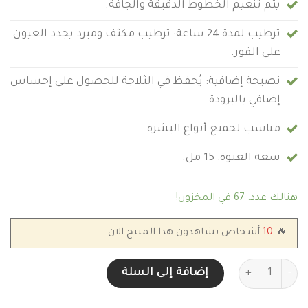
يتم تنعيم الخطوط الدقيقة والجافة.
ترطيب لمدة 24 ساعة: ترطيب مكثف ومبرد يجدد العيون
على الفور.
نصيحة إضافية: يُحفظ في الثلاجة للحصول على إحساس
إضافي بالبرودة.
مناسب لجميع أنواع البشرة.
سعة العبوة: 15 مل.
هنالك عدد: 67 في المخزون!
🔥
10
أشخاص يشاهدون هذا المنتج الآن.
كمية كريم استي لودر داي وير Estee Lauder DayWear لمحيط العينين
إضافة إلى السلة