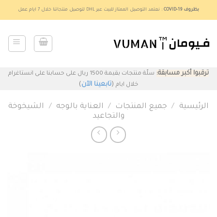
Ski
بظروف COVID-19
: نعتمد التوصيل الممتاز للبيت عبر DHL لتوصيل منتجاتنا خلال 7 ايام عمل
t
conten
ترقبوا أكبر مسابقة:
سلّة منتجات بقيمة 1500 ريال على حسابنا على انستاغرام
(
تابعينا الآن
)
خلال ايام
الرئيسية
/
جميع المنتجات
/
العناية بالوجه
/
الشيخوخة
والتجاعيد