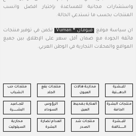
واستشارات مجانية للمساعدة بإختيار افضل وانسب
المنتجات بحسب ما تستدعي الحالة.
ان سياسة موقع
فيومان ® Vuman
تكمن في توفير منتجات
فائقة الجودة مع ضمان أقل سعر على الإطلاق بين جميع
المواقع والمحلات التجارية في الوطن العربي.
للبـــشرة
محاربة هالات
منتجات بقع
منتجات حـب
الدهــــــنية
العيـون
الجلد
الــشـباب
منتجات البشرة
العناية بمحيط
الرؤوس
لتجـــاعيد
الجافة
العين
السوداء
البشــــــــرة
للبــــشرة
منتجات شد
انعدام نضارة
محاربة
الــــــــــتالفة
الصدر
البشرة
السيلوليت