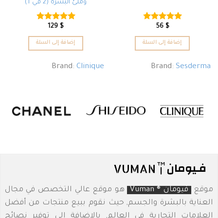
وملئ البشرة (2 في 1)
129
$
56
$
تم التقييم
تم التقييم
4.75
من 5
4.86
من 5
إضافة إلى السلة
إضافة إلى السلة
Brand:
Clinique
Brand:
Sesderma
موقع
فيومان ® Vuman
هو موقع عالي التخصص في مجال
العناية بالبشرة والجسم, حيث نقوم ببيع منتجات من أفضل
العلامات التجارية في العالم, بالإضافة الى توفير نصائح