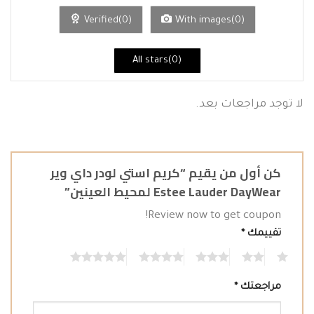
من
5
Verified(0)
With images(0)
All stars(0)
لا توجد مراجعات بعد.
كن أول من يقيم “كريم استي لودر داي وير
Estee Lauder DayWear لمحيط العينين”
Review now to get coupon!
تقييمك
*
5
4
3
2
1
مراجعتك
*