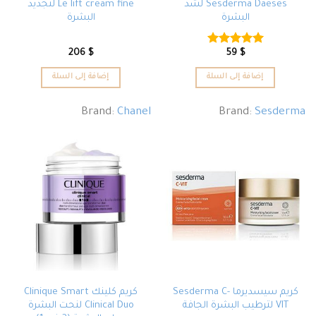
Sesderma Daeses لشد
Le lift cream fine لتجديد
البشرة
البشرة
206
$
59
$
تم التقييم
5.00
من 5
إضافة إلى السلة
إضافة إلى السلة
Brand:
Chanel
Brand:
Sesderma
كريم سيسديرما Sesderma C-
كريم كلينك Clinique Smart
VIT لترطيب البشرة الجافة
Clinical Duo لنحت البشرة