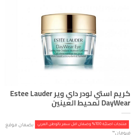
كريم استي لودر داي وير Estee Lauder
DayWear لمحيط العينين
منتجات اصليّة 100% وضمان اقل سعر بالوطن العربي
بضمان موقع
فيومان™