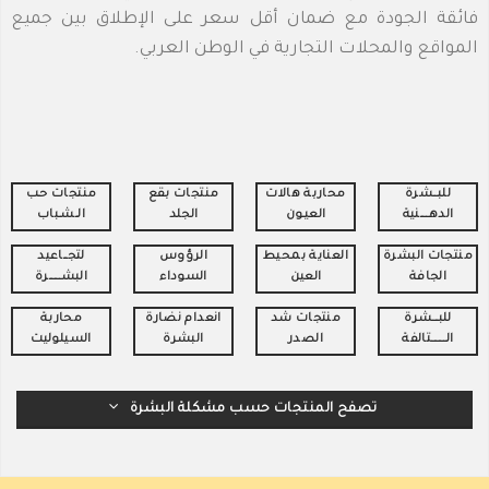
فائقة الجودة مع ضمان أقل سعر على الإطلاق بين جميع
المواقع والمحلات التجارية في الوطن العربي.
للبـــشرة
محاربة هالات
منتجات بقع
منتجات حـب
الدهــــــنية
العيـون
الجلد
الــشـباب
منتجات البشرة
العناية بمحيط
الرؤوس
لتجـــاعيد
الجافة
العين
السوداء
البشــــــــرة
للبــــشرة
منتجات شد
انعدام نضارة
محاربة
الــــــــــتالفة
الصدر
البشرة
السيلوليت
تصفح المنتجات حسب مشكلة البشرة