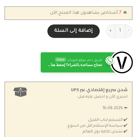
🔥
7
أشخاص يشاهدون هذا المنتج الآن.
كمية سيروم استي لودر Estee Lauder Advanced Night Matrix لمحيط العينين (عناية شاملة)
إضافة إلى السلة
فريق دعم موقع فيومان
Online
تحتاج مساعدة بالشراء؟ إضغط هنا ..
شحن سريع إقتصادي عبر UPS
اشتري الآن و احصل عليه قبل:
⬅️ 16-08-2026
✔️ التسليم لباب المنزل
✔️ سياسة الإستلام اقل من اسبوع
✔️ نشحن لكافة دول العالم