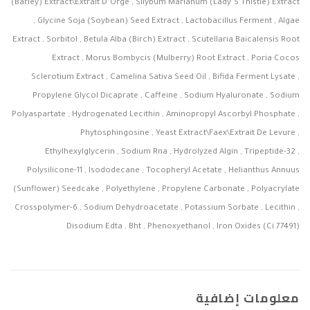
(Barley) Extract\Extrait D’Orge , Silybum Marianum (Lady’S Thistle) Extract
, Glycine Soja (Soybean) Seed Extract , Lactobacillus Ferment , Algae
Extract , Sorbitol , Betula Alba (Birch) Extract , Scutellaria Baicalensis Root
Extract , Morus Bombycis (Mulberry) Root Extract , Poria Cocos
Sclerotium Extract , Camelina Sativa Seed Oil , Bifida Ferment Lysate ,
Propylene Glycol Dicaprate , Caffeine , Sodium Hyaluronate , Sodium
Polyaspartate , Hydrogenated Lecithin , Aminopropyl Ascorbyl Phosphate ,
Phytosphingosine , Yeast Extract\Faex\Extrait De Levure ,
Ethylhexylglycerin , Sodium Rna , Hydrolyzed Algin , Tripeptide-32 ,
Polysilicone-11 , Isododecane , Tocopheryl Acetate , Helianthus Annuus
(Sunflower) Seedcake , Polyethylene , Propylene Carbonate , Polyacrylate
Crosspolymer-6 , Sodium Dehydroacetate , Potassium Sorbate , Lecithin ,
Disodium Edta , Bht , Phenoxyethanol , Iron Oxides (Ci 77491)
معلومات إضافية