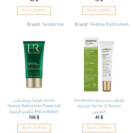
41
$
72
$
إضافة إلى السلة
إضافة إلى السلة
Brand:
Sesderma
Brand:
Helena Rubinstein
كونتور سيسديرما Sesderma
ماسك هيلينا روبنشتاين
Factor G Renew لمحيط
Helena Rubinstein Powercell
العينين
Anti-pollution لتقشر البشرة
106
$
41
$
إضافة إلى السلة
إضافة إلى السلة