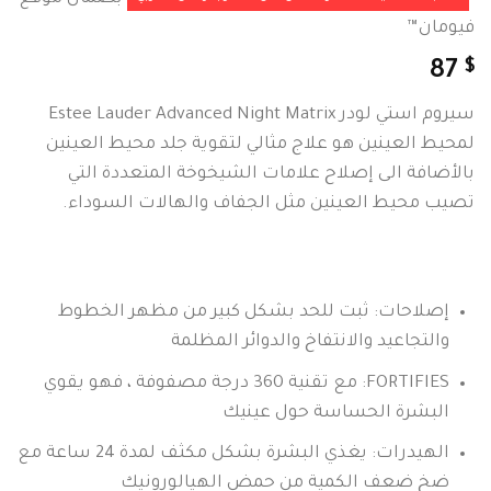
فيومان™
$
87
سيروم استي لودر Estee Lauder Advanced Night Matrix
لمحيط العينين هو علاج مثالي لتقوية جلد محيط العينين
بالأضافة الى إصلاح علامات الشيخوخة المتعددة التي
تصيب محيط العينين مثل الجفاف والهالات السوداء.
إصلاحات: ثبت للحد بشكل كبير من مظهر الخطوط
والتجاعيد والانتفاخ والدوائر المظلمة
FORTIFIES: مع تقنية 360 درجة مصفوفة ، فهو يقوي
البشرة الحساسة حول عينيك
الهيدرات: يغذي البشرة بشكل مكثف لمدة 24 ساعة مع
ضخ ضعف الكمية من حمض الهيالورونيك