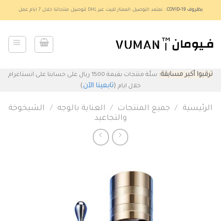
Ski
بظروف COVID-19
: نعتمد التوصيل الممتاز للبيت عبر DHL لتوصيل منتجاتنا خلال 7 ايام عمل
t
conten
ترقبوا أكبر مسابقة:
سلّة منتجات بقيمة 1500 ريال على حسابنا على انستاغرام
(
تابعينا الآن
)
خلال ايام
الرئيسية
/
جميع المنتجات
/
العناية بالوجه
/
الشيخوخة
والتجاعيد