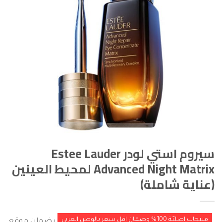
سيروم استي لودر Estee Lauder
Advanced Night Matrix لمحيط العينين
(عناية شاملة)
منتجات اصليّة 100% وضمان اقل سعر بالوطن العربي
بضمان موقع