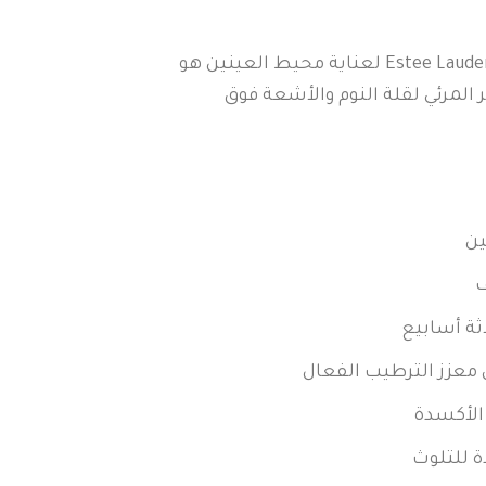
علاج استي لودر Estee Lauder Advanced Night Repair لعناية محيط العينين هو
 المرئي لقلة النوم والأشعة فوق
ين
ف
ثة أسابيع
الأكسدة
ة للتلوث