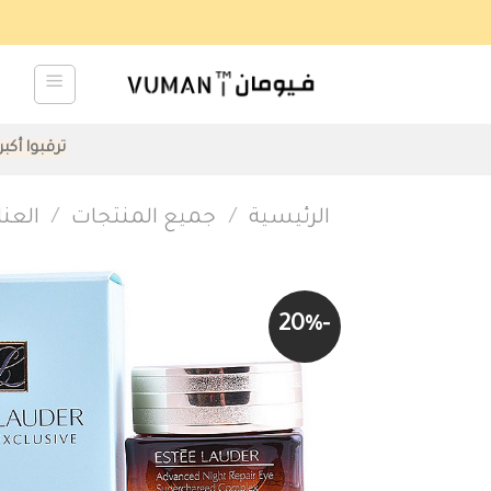
Ski
t
conten
ترقبوا أكب
الرئيسية
/
جميع المنتجات
/
العنا
-20%