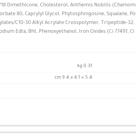
8/18 Dimethicone, Cholesterol, Anthemis Nobilis (Chamomi
orbate 80, Caprylyl Glycol, Phytosphingosine, Squalane, Po
lates/C10-30 Alkyl Acrylate Crosspolymer, Tripeptide-32, 
ium Edta, Bht, Phenoxyethanol, Iron Oxides (Ci 77491, Ci 
0.31 kg
5.4 × 4.1 × 9.4 cm