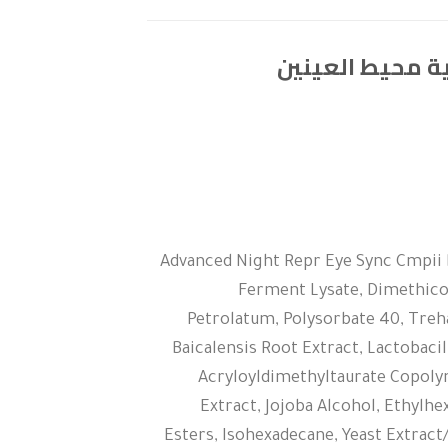
Advanced Night Repr Eye Sync Cmpii D
Ferment Lysate, Dimethico
Petrolatum, Polysorbate 40, Treha
Baicalensis Root Extract, Lactobac
Acryloyldimethyltaurate Copolym
Extract, Jojoba Alcohol, Ethylhe
Esters, Isohexadecane, Yeast Extrac