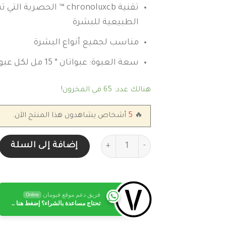
تقنية chronoluxcb ™ الح
الطبيعية للبشرة
مناسب لجميع أنواع البشرة
سعة العبوة: عبواتان * 15 مل لكل عبوة
هنالك عدد: 65 في المخزون!
🔥
5
أشخاص يشاهدون هذا المنتج الآن.
كمية علاج استي لودر Estee Lauder Advanced Night Repair لعناية محيط العينين (عبوتين)
إضافة إلى السلة
فريق دعم موقع فيومان
Online
تحتاج مساعدة بالشراء؟ إضغط هنا ..