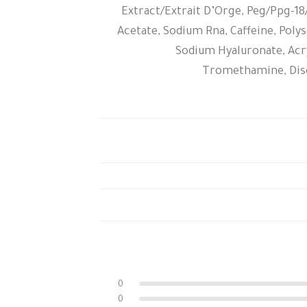
Extract/Extrait D’Orge, Peg/Ppg-1
Acetate, Sodium Rna, Caffeine, Polys
Sodium Hyaluronate, Acry
Tromethamine, Disod
0
0