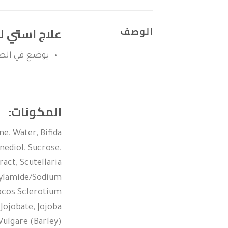
الوصف
علاج استي لودر Estee Lauder Advanced Night Repair لعن
يوضع في الص
المكونات:
e, Water, Bifida
ediol, Sucrose,
act, Scutellaria
crylamide/Sodium
Cocos Sclerotium
Jojobate, Jojoba
Vulgare (Barley)