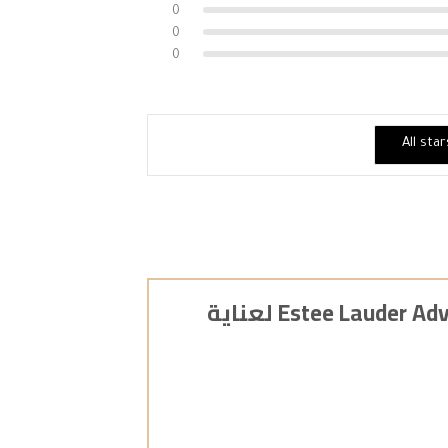
0
0
0
All sta
كن أول من يقيم “علاج استي لودر Estee Lauder Advanced Night Repair لعناية