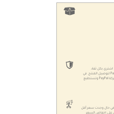
موقع محمي بوثيقة أمان مشفّرة SSL. اشتري بكل ثقة،
بالاضافة الى الاستفادة من حماية PayPal لتوصيل المنتج. في
حال لم يصلك الطرد انت محمي من شركة PayPal وتستطيع
في حال وجدت سعر أقل
ن على اخفاض السعر