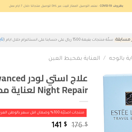
بظروف COVID-19
: نعتمد التوصيل الممتاز للبيت عبر DHL لتوصيل منتجاتنا خلال 7 ايام عمل
ر مسابقة:
(
تاب
سلّة منتجات بقيمة 1500 ريال على حسابنا على انستاغرام خلال ايام
ية بالوجه
/
العناية بمحيط العين
علاج استي 
Night Repair لعناية محيط العينين (عبوتين)
منتجات اصليّة 100% وضمان اقل سعر بالوطن العربي
141
176
$
$