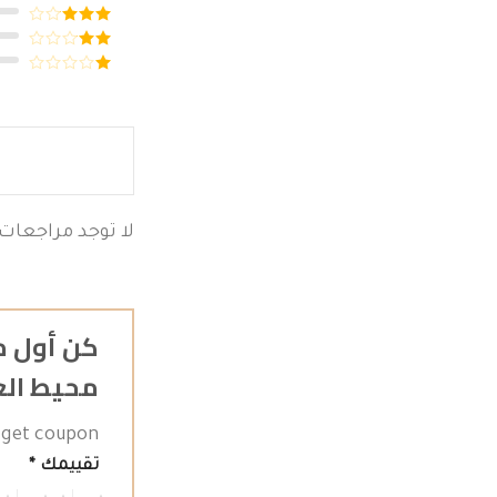
من 5
تم التقييم
4
من 5
تم
التقييم
تم
3
من 5
التقييم
تم
2
التقييم
من
1
5
من
5
لا توجد مراجعات 
محيط الع
get coupon!
تقييمك
*