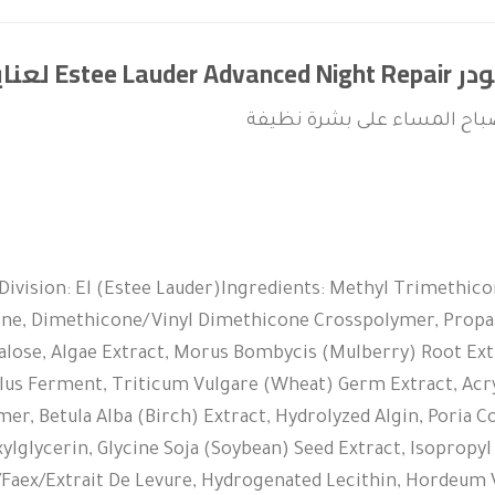
اية محيط العينين
باح المساء على بشرة نظيفة
ivision: El (Estee Lauder)Ingredients: Methyl Trimethicon
ne, Dimethicone/Vinyl Dimethicone Crosspolymer, Propan
lose, Algae Extract, Morus Bombycis (Mulberry) Root Extr
illus Ferment, Triticum Vulgare (Wheat) Germ Extract, A
er, Betula Alba (Birch) Extract, Hydrolyzed Algin, Poria 
xylglycerin, Glycine Soja (Soybean) Seed Extract, Isopropyl 
t/Faex/Extrait De Levure, Hydrogenated Lecithin, Hordeum 